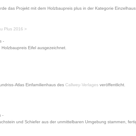
e das Projekt mit dem Holzbaupreis plus in der Kategorie Einzelhau
 Plus 2016 >
 -
Holzbaupreis Eifel ausgezeichnet.
undriss-Atlas Einfamilienhaus des
Callwey-Verlages
veröffentlicht.
 -
chstein und Schiefer aus der unmittelbaren Umgebung stammen, fertig 